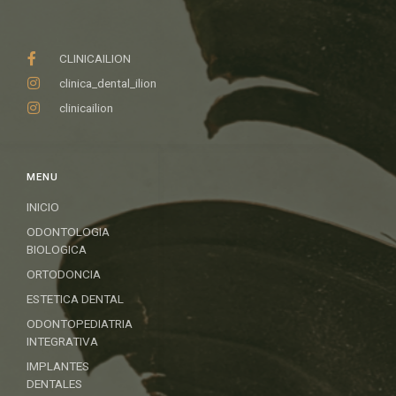
CLINICAILION
clinica_dental_ilion
clinicailion
MENU
INICIO
ODONTOLOGIA
BIOLOGICA
ORTODONCIA
ESTETICA DENTAL
ODONTOPEDIATRIA
INTEGRATIVA
IMPLANTES
DENTALES